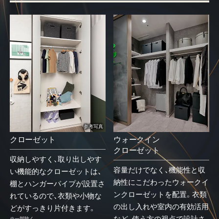
生活利便
子育て環境
資産性
間取り
参考写真
デザイン
クローゼット
ウォークイン
クローゼット
カラーセレクト
収納しやすく、取り出しやす
容量だけでなく、機能性と収
い機能的なクローゼットは、
納性にこだわったウォークイ
棚とハンガーパイプが設置さ
設備・仕様
ンクローゼットを配置。衣類
れているので、衣類や小物な
の出し入れや室内の有効活用
どがすっきり片付きます。
構造・セキュリティ
※一部除く