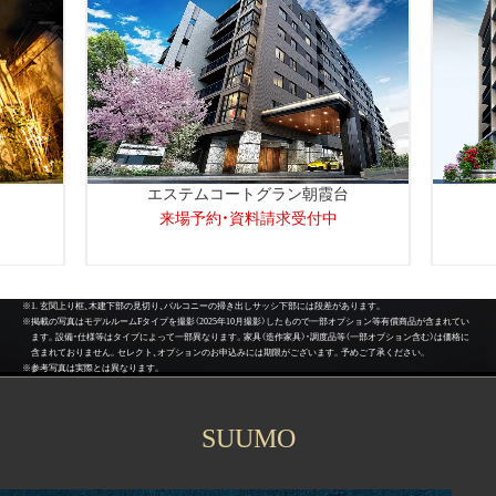
エステムコートグラン朝霞台
来場予約・資料請求受付中
※1. 玄関上り框、木建下部の見切り、バルコニーの掃き出しサッシ下部には段差があります。
※掲載の写真はモデルルームFタイプを撮影（2025年10月撮影）したもので一部オプション等有償商品が含まれてい
物
物
ます。設備・仕様等はタイプによって一部異なります。家具（造作家具）・調度品等（一部オプション含む）は価格に
件
件
含まれておりません。セレクト、オプションのお申込みには期限がございます。予めご了承ください。
の
の
※参考写真は実際とは異なります。
公
公
式
式
ホ
ホ
ー
ー
SUUMO
ム
ム
ペ
ペ
ー
ー
ジ
ジ