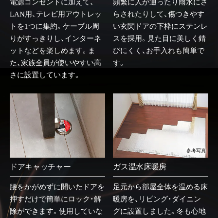
電源コンセントに加えて、
頻繁に人が通ったり雨水にさ
LAN用、テレビ用アウトレッ
らされたりして、傷つきやす
トを1つに集約。ケーブル周
い玄関ドアの下枠にステンレ
りがすっきりし、インターネ
スを採用。見た目に美しく錆
ットなどを楽しめます。ま
びにくく、お手入れも簡単で
た、家族全員が使いやすい高
す。
さに設置しています。
参考写真
ドアキャッチャー
ガス温水床暖房
腰をかがめずに開いたドアを
足元から部屋全体を温める床
押すだけで簡単にロック・解
暖房を、リビング・ダイニン
除ができます。使用していな
グに設置しました。冬も心地