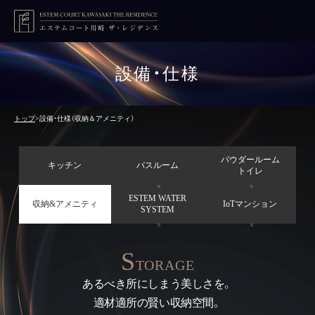
設備・仕様
トップ
設備・仕様（収納＆アメニティ）
トップ
パウダールーム
キッチン
バスルーム
アクセス
トイレ
ESTEM WATER
収納&アメニティ
IoTマンション
南向き住戸の魅力
SYSTEM
魅力のポイント11
S
TORAGE
あるべき所にしまう美しさを。
JR「川崎」駅周辺
適材適所の賢い収納空間。