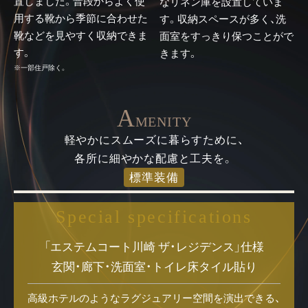
置しました。普段からよく使
なリネン庫を設置していま
用する靴から季節に合わせた
す。収納スペースが多く、洗
靴などを見やすく収納できま
面室をすっきり保つことがで
す。
きます。
※一部住戸除く。
A
MENITY
軽やかにスムーズに暮らすために、
各所に細やかな配慮と工夫を。
標準装備
Special specifications
「エステムコート川崎 ザ・レジデンス」仕様
玄関・廊下・洗面室・トイレ床タイル貼り
高級ホテルのようなラグジュアリー空間を演出できる、