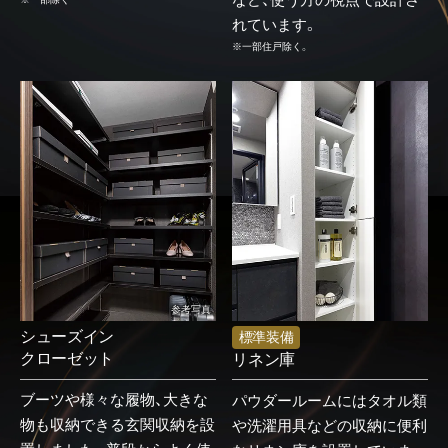
など、使う方の視点で設計さ
れています。
※一部住戸除く。
ZEH×低炭素
モデルルーム
専用庭ライフ
紹介動画
現地・モデルルーム案内図
参考写真
シューズイン
標準装備
物件概要
クローゼット
リネン庫
ブーツや様々な履物、大きな
パウダールームにはタオル類
会社紹介
物も収納できる玄関収納を設
や洗濯用具などの収納に便利