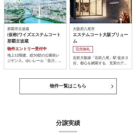
那覇市古波蔵
大阪府八尾市
(仮称)ワイズエステムコート
エステムコート大阪プリュー
那覇古波蔵
ム
物件エントリー受付中
完売御礼
地上12階建、総50邸の公園前レ
近鉄大阪線「近鉄八尾」駅 徒歩３
ジデンス。ゆいレール「壺川」
分。都心を網羅する、充実のアク
駅、徒歩8分。全ての住戸を南西
セス。都心へ自在につながる駅前
向きにレイアウト。みずみずしい
立地にして大型ショッピングモー
彩りに満ちた人生を、ここから。
ル至近。
物件一覧はこちら
分譲実績