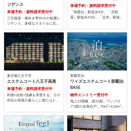
ジデンス
来場予約・資料請求受付中
来場予約・資料請求受付中
「朝霞台」駅徒歩9分、「北朝
霞」駅徒歩10分、「志木」駅徒歩
三方接道・南向き率90％の低層レ
12分の3駅7路線利用可能。55㎡
ジデンス。多様なスタイルに応え
～100㎡超の豊富なプランバリエ
る45㎡台～77㎡台のプラン。光
ーション、全94邸。
り誘う、美しき秀邸「エステムコ
ート川崎 ザ・レジデンス」
東京都八王子市
那覇市泊
エステムコート八王子高尾
ワイズエステムコート那覇泊
BASE
来場予約・資料請求受付中
利便×自然×洗練を享受する、その
物件エントリー受付中
存在が高尾の暮らしに新たな1ペ
地上12階建、総21邸。ワンフロ
ージを紡いでいく。暮らしに彩り
ア2邸の全角住戸。70m²~110m²
をもたらす、美しの全137邸。
超の住戸をプランニング。誇り高
い歴史と文化が息づく邸宅地が、
泊一丁目に誕生する。