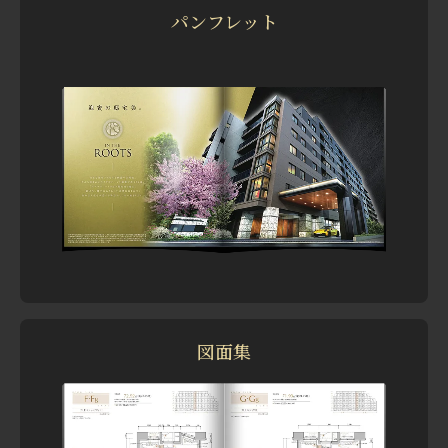
ー
ペ
ム
パンフレット
ー
ペ
ジ
ー
へ
ジ
へ
図面集