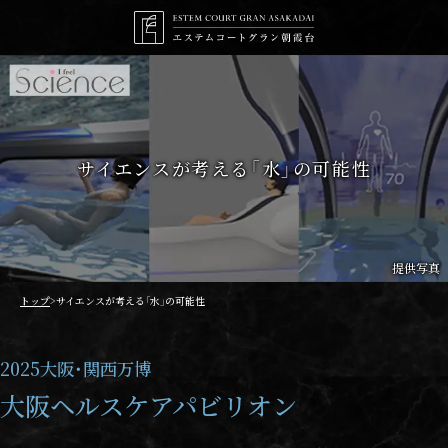
トップ
間取り
デザイン
ゲストルーム
カラーセレクト
プライベートサウナ
モデルルーム
サイエンスが考える「水」の可能性
アクセス
ロケーション
> 紹介動画
> 現地・モデルルーム案内図
> 物件概要
再開発
設備・構造
スペシャル
> 会社紹介
設備・仕様
最上級設備仕様
提供写真
構造・セキュリティ
70㎡台住戸の魅力
トップ
サイエンスが考える「水」の可能性
ZEH×低炭素
品質へのこだわり
2025大阪・関西万博
大阪ヘルスケアパビリオン