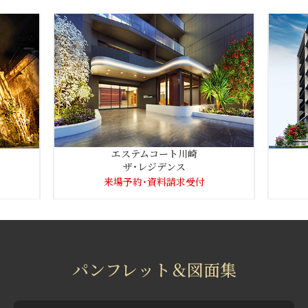
エステムコート川崎
ザ・レジデンス
来場予約・資料請求受付
物
件
物
の
件
パンフレット＆図面集
公
の
式
公
ホ
式
ー
ホ
ム