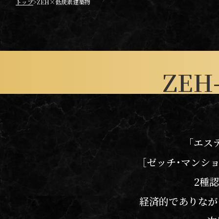
トップ
ZEH×低炭素建築物
ZEH-
「エス
［ゼッチ・マンシ
2種
経済的でありなが