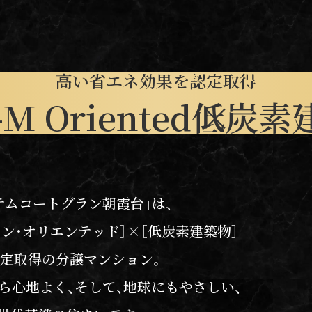
高い省エネ効果を認定取得
M Oriented
低炭素
テムコートグラン朝霞台」は、
ョン・オリエンテッド］
×
［低炭素建築物］
認定取得の分譲マンション。
ら心地よく、そして、
地球にもやさしい、