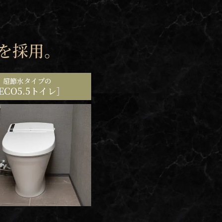
を採用。
超節水タイプの
ECO5.5トイレ］