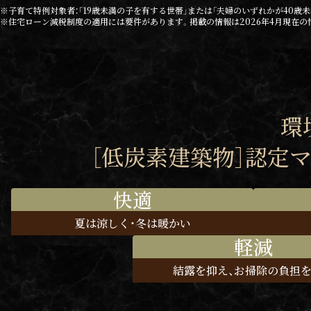
※子育て特例対象者：「19歳未満の子を有する世帯」または「夫婦のいずれかが40歳
※住宅ローン減税制度の適用には要件があります。掲載の情報は2026年4月現在
環
［低炭素建築物］認定
快適
夏は涼しく・
冬は暖かい
軽減
結露を抑え、
お掃除の負担