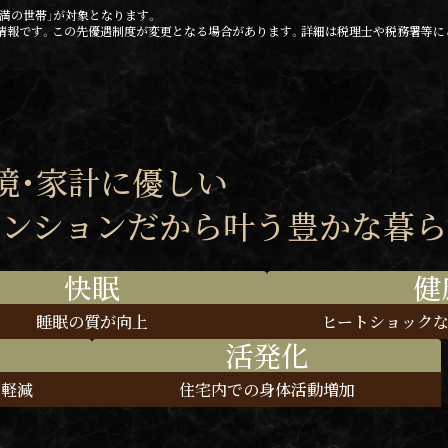
未満の世帯」が対象となります。
の情報です。この先優遇制度が変更となる場合があります。詳細は税理士や税務署等に
境・家計に優しい
マンションだから叶う豊かな暮ら
快眠
健
睡眠の質が向上
ヒートショック
活発化
を
軽減
住宅内での
身体活動増加