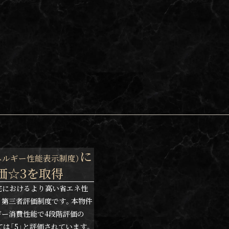
に
ネルギー性能表示制度）
価☆3を取得
、住宅におけるより高い省エネ性
る第三者評価制度です。本物件
ー消費性能で4段階評価の
ては「5」と評価されています。