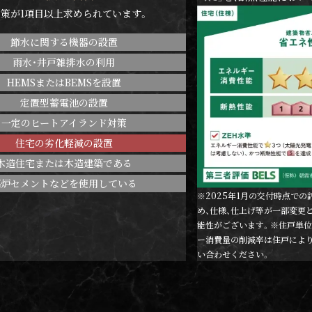
策が1項目以上求められています。
節水に関する機器の設置
雨水・井戸雑排水の利用
HEMSまたはBEMSを設置
定置型蓄電池の設置
一定のヒートアイランド対策
住宅の劣化軽減の設置
木造住宅または木造建築である
高炉セメントなどを使用している
※2025年1月の交付時点で
め、仕様、仕上げ等が一部変更
能性がございます。※住戸単位
ー消費量の削減率は住戸によ
い合わせください。