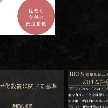
BELS
（建築物省エ
おける評
素化設置に関する基準
「BELS」（ベルス）とは
能を有することを確認す
では第三者評価にエネルギ
選択的項目
「☆3」を、断熱性能におい