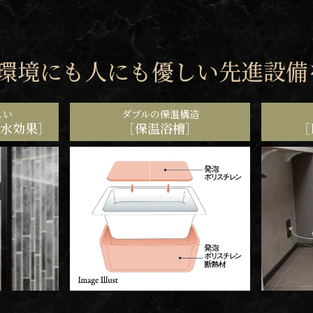
環境にも人にも優しい先進設備
しい
ダブルの保温構造
水効果］
［保温浴槽］
［