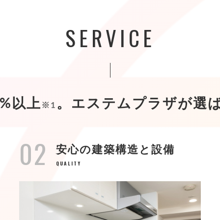
SERVICE
9%以上
。
エステムプラザが選
※1
02
安心の建築構造と設備
QUALITY