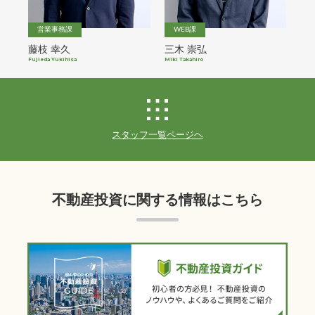
営業事務課
WEB課
藤枝 幸久
三木 崇弘
後
Fujieda Yukihisa
Miki Takahiro
Goto
スタッフ一覧ページヘ
不動産投資に関する情報はこちら