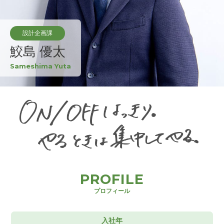
設計企画課
鮫島 優太
Sameshima Yuta
PROFILE
プロフィール
入社年