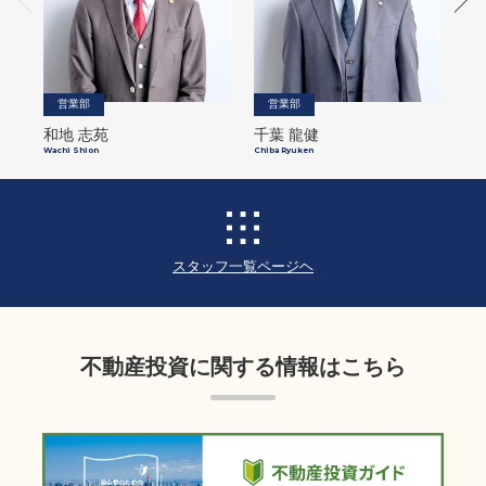
営業部
営業部
和地 志苑
千葉 龍健
右
Wachi Shion
Chiba Ryuken
Migi
スタッフ一覧ページヘ
不動産投資に関する情報はこちら