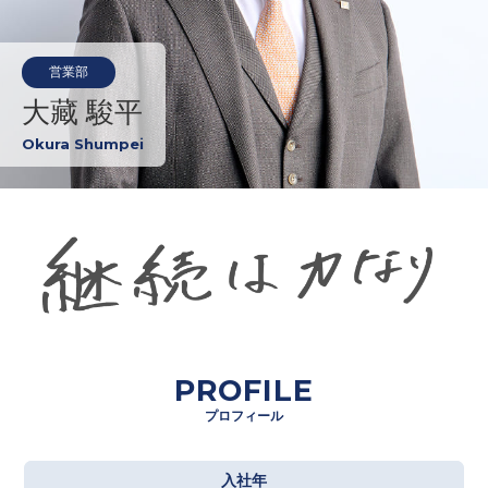
営業部
大藏 駿平
Okura Shumpei
PROFILE
プロフィール
入社年